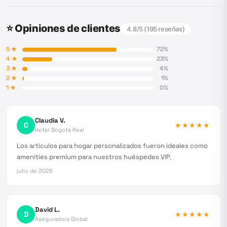
⭐ Opiniones de clientes
4.8
/5 (
195
reseñas)
5
★
72
%
4
★
23
%
3
★
4
%
2
★
1
%
1
★
0
%
Claudia V.
C
★★★★★
Hotel Bogotá Real
Los artículos para hogar personalizados fueron ideales como
amenities premium para nuestros huéspedes VIP.
julio de 2026
David L.
D
★★★★★
Aseguradora Global