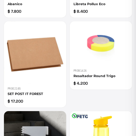
Abanico
Libreta Pollux Eco
$ 7.800
$ 8.400
PROB1426
Resaltador Round Trigo
$ 4.200
PROE2185
SET POST IT FOREST
$ 17.200