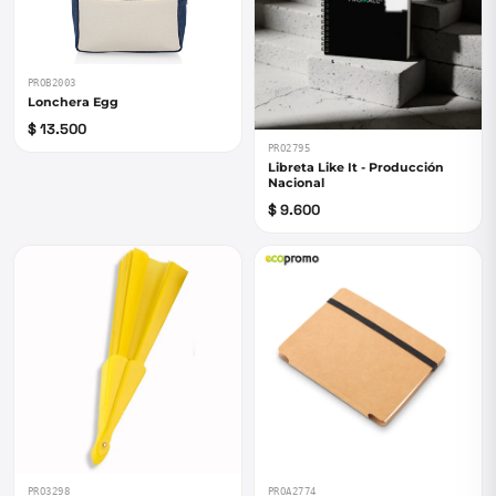
PROB2003
Lonchera Egg
$ 13.500
PRO2795
Libreta Like It - Producción
Nacional
$ 9.600
PRO3298
PROA2774