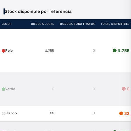
Stock disponible por referencia
COLOR
BODEGA LOCAL
BODEGA ZONA FRANCA
TOTAL DISPONIBLE
🟢
1.755
Rojo
1.755
0
🔴
0
Verde
0
0
Blanco
22
0
🟡
22