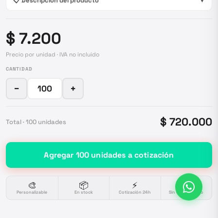
📋 Descripción del producto
▼
$ 7.200
Precio por unidad · IVA no incluido
CANTIDAD
−
+
$ 720.000
Total ·
100
unidades
Agregar
100
unidades
a cotización
🎨
📦
⚡
🔒
Personalizable
En stock
Cotización 24h
Sin compromiso