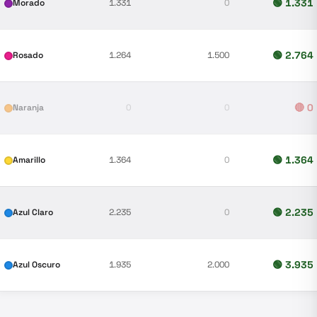
🟢
1.331
Morado
1.331
0
🟢
2.764
Rosado
1.264
1.500
🔴
0
Naranja
0
0
🟢
1.364
Amarillo
1.364
0
🟢
2.235
Azul Claro
2.235
0
🟢
3.935
Azul Oscuro
1.935
2.000