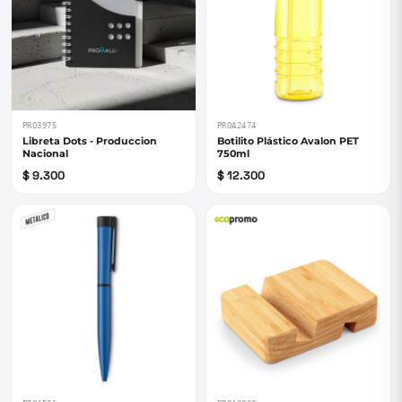
PRO3975
PROA2474
Libreta Dots - Produccion
Botilito Plástico Avalon PET
Nacional
750ml
$ 9.300
$ 12.300