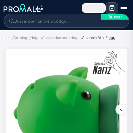
Buscar
Inicio
/
Catálogo
/
Hogar
/
Accesorios para Hogar
/
Alcancia Mini Piggy
›