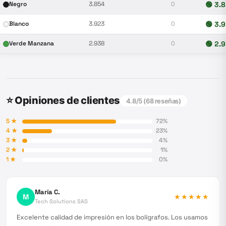
Negro
3.854
0
🟢
3.
Blanco
3.923
0
🟢
3.
Verde Manzana
2.938
0
🟢
2.
⭐ Opiniones de clientes
4.8
/5 (
68
reseñas)
5
★
72
%
4
★
23
%
3
★
4
%
2
★
1
%
1
★
0
%
María C.
M
★★★★★
Tech Solutions SAS
Excelente calidad de impresión en los bolígrafos. Los usamos