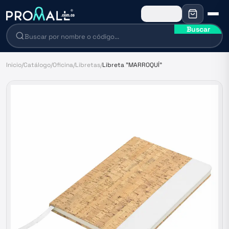
Buscar
Inicio
/
Catálogo
/
Oficina
/
Libretas
/
Libreta "MARROQUÍ"