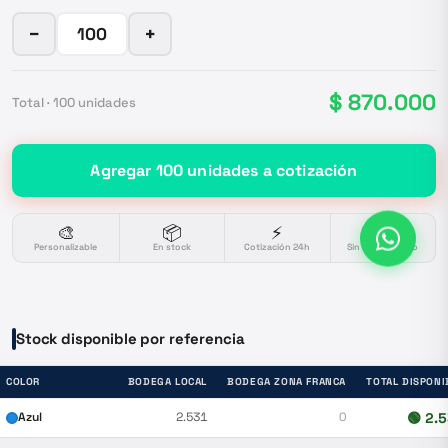
−
+
$ 870.000
Total ·
100
unidades
Agregar
100
unidades
a cotización
🎨
📦
⚡
🔒
Personalizable
En stock
Cotización 24h
Sin compromiso
Stock disponible por referencia
COLOR
BODEGA LOCAL
BODEGA ZONA FRANCA
TOTAL DISPONI
Azul
2.531
0
🟢
2.