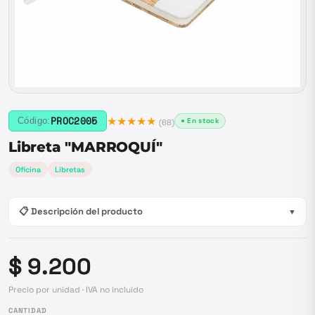
★★★★★
PROC2005
Código:
● En stock
(
68
)
Libreta "MARROQUÍ"
Oficina
Libretas
📋 Descripción del producto
▼
$ 9.200
Precio por unidad · IVA no incluido
CANTIDAD