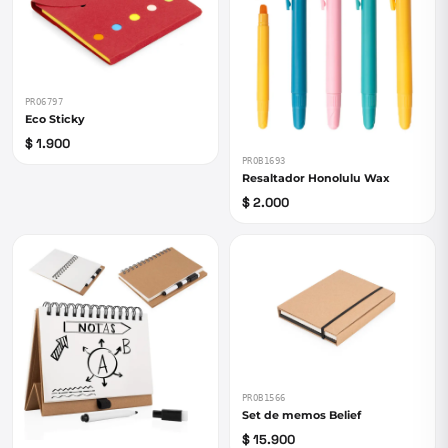
PRO6797
Eco Sticky
$ 1.900
PROB1693
Resaltador Honolulu Wax
$ 2.000
PROB1566
Set de memos Belief
$ 15.900