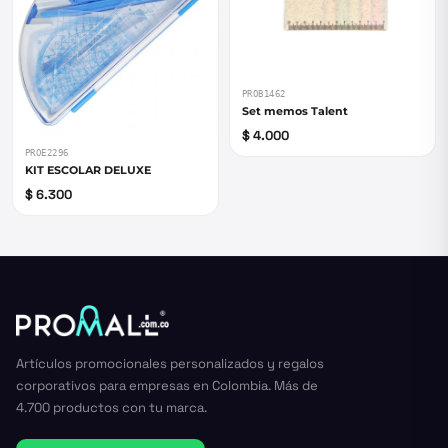
PROB1462
Set memos Talent
$ 4.000
PROE2296
KIT ESCOLAR DELUXE
$ 6.300
Artículos promocionales personalizados y regalos
corporativos para empresas en Colombia. Más de
4.700 productos con tu marca.