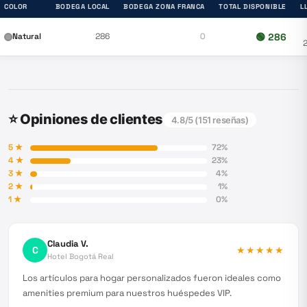
COLOR
BODEGA LOCAL
BODEGA ZONA FRANCA
TOTAL DISPONIBLE
L
Natural
286
0
🟢
286
⭐ Opiniones de clientes
4.8
/5 (
151
reseñas)
5
★
72
%
4
★
23
%
3
★
4
%
2
★
1
%
1
★
0
%
Claudia V.
C
★★★★★
Hotel Bogotá Real
Los artículos para hogar personalizados fueron ideales como
amenities premium para nuestros huéspedes VIP.