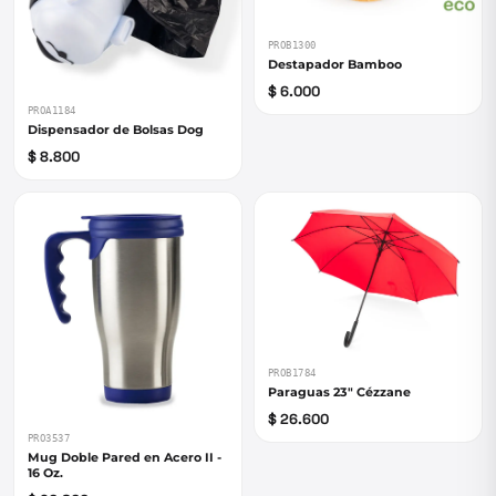
PROB1300
Destapador Bamboo
$ 6.000
PROA1184
Dispensador de Bolsas Dog
$ 8.800
PROB1784
Paraguas 23" Cézzane
$ 26.600
PRO3537
Mug Doble Pared en Acero II -
16 Oz.