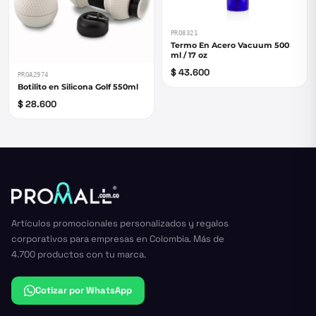
PRO8321
Termo En Acero Vacuum 500
ml / 17 oz
$ 43.600
PROA2974
Botilito en Silicona Golf 550ml
$ 28.600
Artículos promocionales personalizados y regalos
corporativos para empresas en Colombia. Más de
4.700 productos con tu marca.
Cotizar por WhatsApp