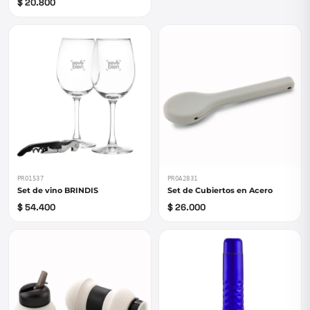
$ 20.800
PRO1537
PROA2831
Set de vino BRINDIS
Set de Cubiertos en Acero
$ 54.400
$ 26.000