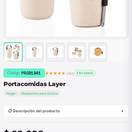
★★★★★
PROB1941
Código:
● En stock
(
151
)
Portacomidas Layer
Hogar
Accesorios para Cocina
📋 Descripción del producto
▼