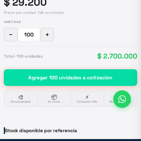
$ 29.200
Precio por unidad · IVA no incluido
CANTIDAD
−
+
$ 2.700.000
Total ·
100
unidades
Agregar
100
unidades
a cotización
🎨
📦
⚡
🔒
Personalizable
En stock
Cotización 24h
Sin compromiso
Stock disponible por referencia