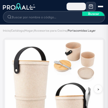
Buscar
Inicio
/
Catálogo
/
Hogar
/
Accesorios para Cocina
/
Portacomidas Layer
›