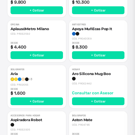
$ 9.800
$ 10.300
+ Cotizar
+ Cotizar
OFICINA
ANTIESTRES
AplausóMetro Milano
Apoya MuñEcas Pop It
CÓD.
PROE2592
CÓD.
PROA3059
DESDE
DESDE
$ 4.400
$ 8.300
+ Cotizar
+ Cotizar
BOLIGRAFOS
HOGAR
Aria
Aro Silicona Mug Boo
+
3
CÓD.
PROE2442
CÓD.
PRO2055
DESDE
$ 1.600
Consultar con Asesor
+ Cotizar
+ Cotizar
ACCESORIOS PARA HOGAR
BOLIGRAFOS
Aspiradora Robot
Aston Mate
CÓD.
PRO4785
CÓD.
PROE2005
DESDE
DESDE