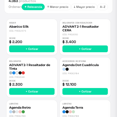
4.063
productos
Ordenar:
✦ Relevancia
↑ Menor precio
↓ Mayor precio
A–Z
HOGAR
BOLIGRAFOS CON RESALTADOR
Abanico Silk
ADVANT 2-1 Resaltador
CERA
CÓD.
PROE2575
CÓD.
PRO2050
DESDE
DESDE
$ 2.200
$ 3.400
+ Cotizar
+ Cotizar
BOLIGRAFOS
ACCESORIOS DE OFICINA
ADVANT 2-1 Resaltador de
Agenda Dot Cuadricula
Tinta
CÓD.
PROE2164
CÓD.
PRO2049
DESDE
DESDE
$ 2.300
$ 12.100
+ Cotizar
+ Cotizar
LIBRETAS
LIBRETAS
Agenda Retro
Agenda Terra
CÓD.
PROE2196
CÓD.
PROE2198