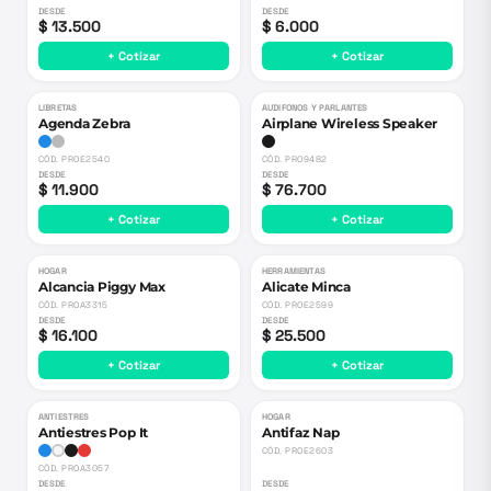
DESDE
DESDE
$ 13.500
$ 6.000
+ Cotizar
+ Cotizar
LIBRETAS
AUDIFONOS Y PARLANTES
Agenda Zebra
Airplane Wireless Speaker
CÓD.
PROE2540
CÓD.
PRO9482
DESDE
DESDE
$ 11.900
$ 76.700
+ Cotizar
+ Cotizar
HOGAR
HERRAMIENTAS
Alcancia Piggy Max
Alicate Minca
CÓD.
PROA3315
CÓD.
PROE2599
DESDE
DESDE
$ 16.100
$ 25.500
+ Cotizar
+ Cotizar
ANTIESTRES
HOGAR
Antiestres Pop It
Antifaz Nap
CÓD.
PROE2603
CÓD.
PROA3057
DESDE
DESDE