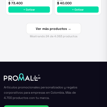
$ 73.400
$ 40.000
+ Cotizar
+ Cotizar
Ver más productos →
Mostrando
24
de
4.063
productos
Artículos promocionales personalizados y regalos
corporativos para empresas en Colombia. Más de
4.700 productos con tu marca.