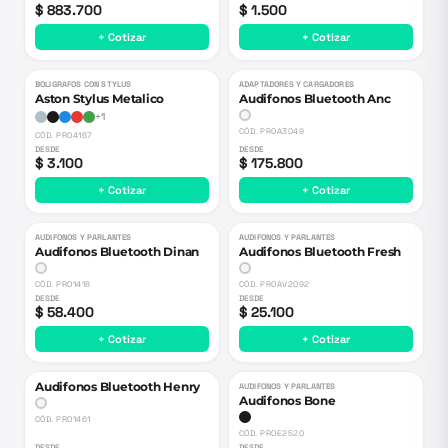
$ 883.700
$ 1.500
+ Cotizar
+ Cotizar
BOLIGRAFOS CON STYLUS
ADAPTADORES Y CARGADORES
Aston Stylus Metalico
Audifonos Bluetooth Anc
+
1
CÓD.
PROA3049
CÓD.
PRO4167
DESDE
DESDE
$ 3.100
$ 175.800
+ Cotizar
+ Cotizar
AUDIFONOS Y PARLANTES
AUDIFONOS Y PARLANTES
Audifonos Bluetooth Dinan
Audifonos Bluetooth Fresh
CÓD.
PRO1418
CÓD.
PROAV2092
DESDE
DESDE
$ 58.400
$ 25.100
+ Cotizar
+ Cotizar
Audifonos Bluetooth Henry
AUDIFONOS Y PARLANTES
Audifonos Bone
CÓD.
PRO1461
CÓD.
PROE2520
DESDE
DESDE