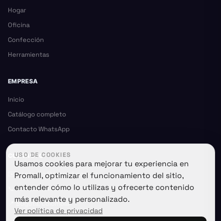
Hogar
Oficina
Confección
Herramientas
EMPRESA
Inicio
Catálogo completo
Contacto WhatsApp
USO DE COOKIES
CONTACTO
Usamos cookies para mejorar tu experiencia en
✉️
contacto@promall.com.co
Promall, optimizar el funcionamiento del sitio,
entender cómo lo utilizas y ofrecerte contenido
📞
+57 322 344 3444
más relevante y personalizado.
📍 Bogotá, Colombia
Ver política de privacidad