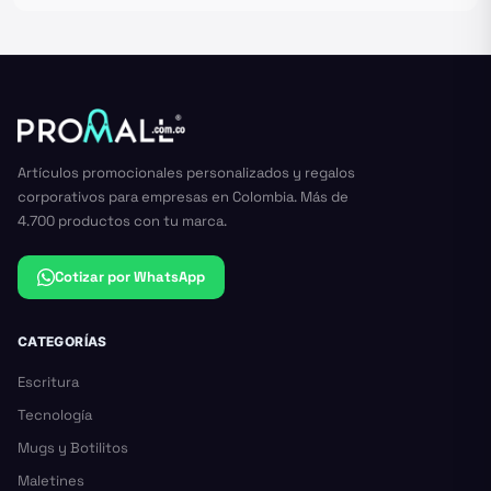
Artículos promocionales personalizados y regalos
corporativos para empresas en Colombia. Más de
4.700 productos con tu marca.
Cotizar por WhatsApp
CATEGORÍAS
Escritura
Tecnología
Mugs y Botilitos
Maletines