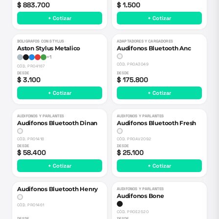
$ 883.700
$ 1.500
+ Cotizar
+ Cotizar
BOLIGRAFOS CON STYLUS
ADAPTADORES Y CARGADORES
Aston Stylus Metalico
Audifonos Bluetooth Anc
+
1
CÓD.
PROA3049
CÓD.
PRO4167
DESDE
DESDE
$ 3.100
$ 175.800
+ Cotizar
+ Cotizar
AUDIFONOS Y PARLANTES
AUDIFONOS Y PARLANTES
Audifonos Bluetooth Dinan
Audifonos Bluetooth Fresh
CÓD.
PRO1418
CÓD.
PROAV2092
DESDE
DESDE
$ 58.400
$ 25.100
+ Cotizar
+ Cotizar
Audifonos Bluetooth Henry
AUDIFONOS Y PARLANTES
Audifonos Bone
CÓD.
PRO1461
CÓD.
PROE2520
DESDE
DESDE