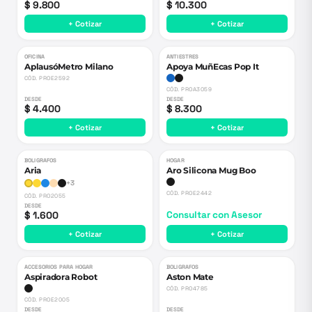
$ 9.800
$ 10.300
+ Cotizar
+ Cotizar
OFICINA
ANTIESTRES
AplausóMetro Milano
Apoya MuñEcas Pop It
CÓD.
PROE2592
CÓD.
PROA3059
DESDE
DESDE
$ 4.400
$ 8.300
+ Cotizar
+ Cotizar
BOLIGRAFOS
HOGAR
Aria
Aro Silicona Mug Boo
+
3
CÓD.
PROE2442
CÓD.
PRO2055
DESDE
$ 1.600
Consultar con Asesor
+ Cotizar
+ Cotizar
ACCESORIOS PARA HOGAR
BOLIGRAFOS
Aspiradora Robot
Aston Mate
CÓD.
PRO4785
CÓD.
PROE2005
DESDE
DESDE