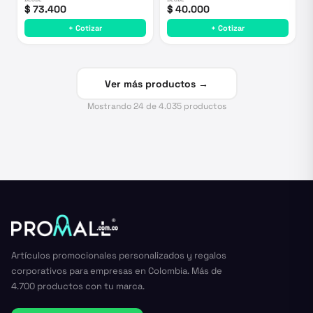
$ 73.400
$ 40.000
+ Cotizar
+ Cotizar
Ver más productos →
Mostrando
24
de
4.035
productos
Artículos promocionales personalizados y regalos
corporativos para empresas en Colombia. Más de
4.700 productos con tu marca.