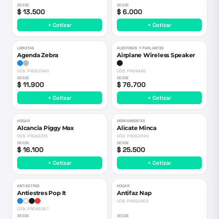
DESDE
DESDE
$ 13.500
$ 6.000
+ Cotizar
+ Cotizar
LIBRETAS
AUDIFONOS Y PARLANTES
Agenda Zebra
Airplane Wireless Speaker
CÓD.
PROE2540
CÓD.
PRO9482
DESDE
DESDE
$ 11.900
$ 76.700
+ Cotizar
+ Cotizar
HOGAR
HERRAMIENTAS
Alcancia Piggy Max
Alicate Minca
CÓD.
PROA3315
CÓD.
PROE2599
DESDE
DESDE
$ 16.100
$ 25.500
+ Cotizar
+ Cotizar
ANTIESTRES
HOGAR
Antiestres Pop It
Antifaz Nap
CÓD.
PROE2603
CÓD.
PROA3057
DESDE
DESDE