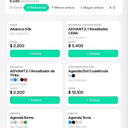
4.035
productos
Ordenar:
✦ Relevancia
↑ Menor precio
↓ Mayor precio
A–Z
HOGAR
BOLIGRAFOS CON RESALTADOR
Abanico Silk
ADVANT 2-1 Resaltador
CERA
CÓD.
PROE2575
CÓD.
PRO2050
DESDE
DESDE
$ 2.200
$ 3.400
+ Cotizar
+ Cotizar
BOLIGRAFOS
ACCESORIOS DE OFICINA
ADVANT 2-1 Resaltador de
Agenda Dot Cuadricula
Tinta
CÓD.
PROE2164
CÓD.
PRO2049
DESDE
DESDE
$ 2.300
$ 12.100
+ Cotizar
+ Cotizar
LIBRETAS
LIBRETAS
Agenda Retro
Agenda Terra
CÓD.
PROE2196
CÓD.
PROE2198