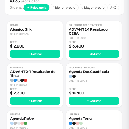
4.035
productos
Ordenar:
✦ Relevancia
↑ Menor precio
↓ Mayor precio
A–Z
HOGAR
BOLIGRAFOS CON RESALTADOR
Abanico Silk
ADVANT 2-1 Resaltador
CERA
CÓD.
PROE2575
CÓD.
PRO2050
DESDE
DESDE
$ 2.200
$ 3.400
+ Cotizar
+ Cotizar
BOLIGRAFOS
ACCESORIOS DE OFICINA
ADVANT 2-1 Resaltador de
Agenda Dot Cuadricula
Tinta
CÓD.
PROE2164
CÓD.
PRO2049
DESDE
DESDE
$ 2.300
$ 12.100
+ Cotizar
+ Cotizar
LIBRETAS
LIBRETAS
Agenda Retro
Agenda Terra
CÓD.
PROE2196
CÓD.
PROE2198