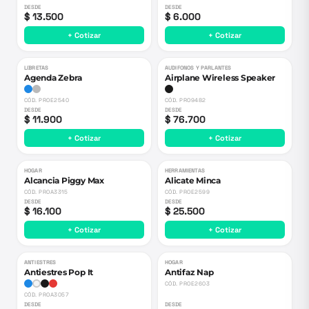
DESDE
DESDE
$ 13.500
$ 6.000
+ Cotizar
+ Cotizar
LIBRETAS
AUDIFONOS Y PARLANTES
Agenda Zebra
Airplane Wireless Speaker
CÓD.
PROE2540
CÓD.
PRO9482
DESDE
DESDE
$ 11.900
$ 76.700
+ Cotizar
+ Cotizar
HOGAR
HERRAMIENTAS
Alcancia Piggy Max
Alicate Minca
CÓD.
PROA3315
CÓD.
PROE2599
DESDE
DESDE
$ 16.100
$ 25.500
+ Cotizar
+ Cotizar
ANTIESTRES
HOGAR
Antiestres Pop It
Antifaz Nap
CÓD.
PROE2603
CÓD.
PROA3057
DESDE
DESDE