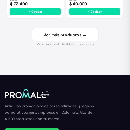
$ 73.400
$ 40.000
+ Cotizar
+ Cotizar
Ver más productos →
Mostrando
24
de
4.035
productos
Artículos promocionales personalizados y regalos
corporativos para empresas en Colombia. Más de
4.700 productos con tu marca.