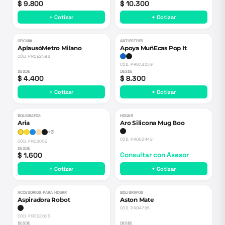
$ 9.800
$ 10.300
+ Cotizar
+ Cotizar
OFICINA
ANTIESTRES
AplausóMetro Milano
Apoya MuñEcas Pop It
CÓD.
PROE2592
CÓD.
PROA3059
DESDE
DESDE
$ 4.400
$ 8.300
+ Cotizar
+ Cotizar
BOLIGRAFOS
HOGAR
Aria
Aro Silicona Mug Boo
+
3
CÓD.
PROE2442
CÓD.
PRO2055
DESDE
$ 1.600
Consultar con Asesor
+ Cotizar
+ Cotizar
ACCESORIOS PARA HOGAR
BOLIGRAFOS
Aspiradora Robot
Aston Mate
CÓD.
PRO4785
CÓD.
PROE2005
DESDE
DESDE