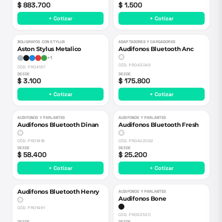
$ 883.700
$ 1.500
+ Cotizar
+ Cotizar
BOLIGRAFOS CON STYLUS
ADAPTADORES Y CARGADORES
Aston Stylus Metalico
Audifonos Bluetooth Anc
+
1
CÓD.
PROA3049
CÓD.
PRO4167
DESDE
DESDE
$ 3.100
$ 175.800
+ Cotizar
+ Cotizar
AUDIFONOS Y PARLANTES
AUDIFONOS Y PARLANTES
Audifonos Bluetooth Dinan
Audifonos Bluetooth Fresh
CÓD.
PRO1418
CÓD.
PROAV2092
DESDE
DESDE
$ 58.400
$ 25.200
+ Cotizar
+ Cotizar
Audifonos Bluetooth Henry
AUDIFONOS Y PARLANTES
Audifonos Bone
CÓD.
PRO1461
CÓD.
PROE2520
DESDE
DESDE